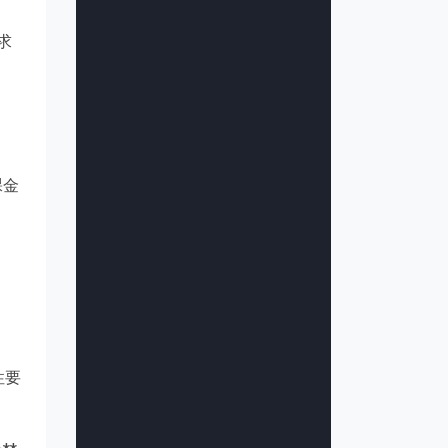
求
裸金
性要