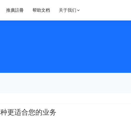
推廣註冊
帮助文档
关于我们
baremetal
备解决方案
网站解决方案
洛杉矶裸金属
美国Cera洛杉矶数据中心，采用三网GIA回程，国内秒开，单机20G防御，100G内秒解，100G停止后15分钟解封，SSD固态硬盘，KVM虚拟化架构。QQ群：1020282329
洛杉矶裸金属服务器，三网直连，防10G DDOS攻击 防cc攻击。SSD固态硬盘 测试IP：212.95.137.1 QQ群：1020282329
性能架构解决方案
高可用架构解决方案
香港裸金属服务器
香港机房 三网双程直连 国内访问速度飞快 国内0延迟 价格实惠！ 无防机房 被攻击封一小时IP 增加IP 10元/月。QQ群：1020282329
香港安畅机房 CN2 GIA线路 国内访问速度飞快。QQ群：1020282329
商解决方案
教育解决方案
洛杉矶自营四代机房 三网CN2线路 宽带优质 不限流量 金盾防火墙 防御20G DDOS攻击 防御cc攻击 QQ群：1020282329
哪种更适合您的业务
惠
2020年度爆款系列，特价Qkvm年付特惠专区US HK，专为轻量级应用打造，请勿长时间占用资源，共创良好环境。采用kvm虚拟化 SSD硬盘 Raid10 。QQ群：1020282329