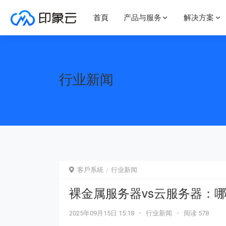
首頁
产品与服务
解决方案
了解我们
更多
通用解决方案
云服务器
定制服务
行业新闻
公司简介
行业新闻
有定制需求？对产品有疑问？
安全解决方案
灾
洛杉矶cera高防
云产品均接受定制，购买请联系
发展历程
站内通知
QQ 1572004222
售前咨询
上云迁移解决方案
高
荣誉资质
人才招聘
香港三网直连机房
联系我们
行业解决方案
客戶系統
行业新闻
洛杉矶三网四代机
游戏解决方案
电
裸金属服务器vs云服务器：
特价Qkvm年付特
2025年09月15日 15:18
•
行业新闻
•
阅读 578
视频存储解决方案