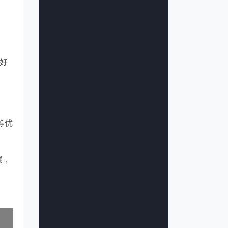
更好
等优
展，
。