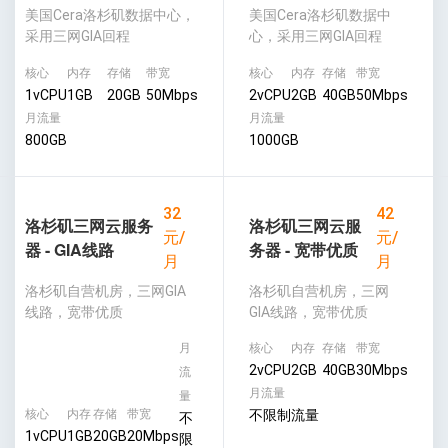
美国Cera洛杉矶数据中心，
美国Cera洛杉矶数据中
采用三网GIA回程
心，采用三网GIA回程
核心
内存
存储
带宽
核心
内存
存储
带宽
1vCPU
1GB
20GB
50Mbps
2vCPU
2GB
40GB
50Mbps
月流量
月流量
800GB
1000GB
32
42
洛杉矶三网云服务
洛杉矶三网云服
元/
元/
器 - GIA线路
务器 - 宽带优质
月
月
洛杉矶自营机房，三网GIA
洛杉矶自营机房，三网
线路，宽带优质
GIA线路，宽带优质
月
核心
内存
存储
带宽
2vCPU
2GB
40GB
30Mbps
流
月流量
量
核心
内存
存储
带宽
不限制流量
不
1vCPU
1GB
20GB
20Mbps
限