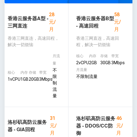
28
58
香港云服务器A型 -
香港云服务器B型
元/
元/
三网直连
- 高速回程
月
月
香港三网直连，高速回程，
香港三网直连，高速回
解决一切烦恼
程，解决一切烦恼
月流
核心
内存
存储
带宽
2vCPU
2GB
30GB
3Mbps
量
不
月流量
核心
内存
存储
带宽
限
不限制流量
1vCPU
1GB
20GB
3Mbps
制
流
量
洛杉矶高防云服务
31
46
洛杉矶高防云服务
器 - DDOS/CC防
元/
元/
器 - GIA回程
御
月
月